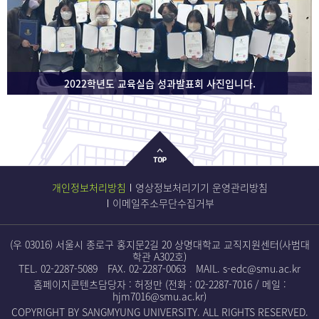
2022학년도 교육실습 성과발표회 사진입니다.
개인정보처리방침
영상정보처리기기 운영관리방침
이메일주소무단수집거부
(우 03016) 서울시 종로구 홍지문2길 20 상명대학교 교직지원센터(사범대
학관 A302호)
TEL.
02-2287-5089
FAX. 02-2287-0063
MAIL.
s-edc@smu.ac.kr
홈페이지콘텐츠담당자 : 허정만 (전화 :
02-2287-7016
/ 메일 :
hjm7016@smu.ac.kr
)
COPYRIGHT BY SANGMYUNG UNIVERSITY. ALL RIGHTS RESERVED.