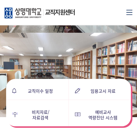
교직지원센터
교직이수
일정
임용고시
자료
비치자료/
예비교사
자료검색
역량진단 시스템