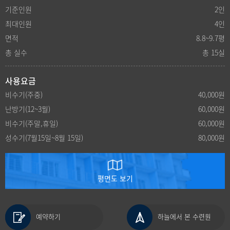
기준인원
2인
최대인원
4인
면적
8.8~9.7평
총 실수
총 15실
사용요금
비수기(주중)
40,000원
난방기(12~3월)
60,000원
비수기(주말,휴일)
60,000원
성수기(7월15일~8월 15일)
80,000원
평면도 보기
예약하기
하늘에서 본 수련원