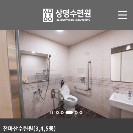
천마산수련원(3,4,5동)